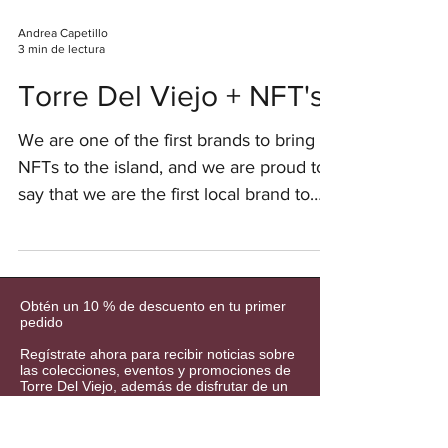
Andrea Capetillo
3 min de lectura
Torre Del Viejo + NFT's
We are one of the first brands to bring
NFTs to the island, and we are proud to
say that we are the first local brand to
incorporate it.
Obtén un 10 % de descuento en tu primer
pedido
Regístrate ahora para recibir noticias sobre
las colecciones, eventos y promociones de
Torre Del Viejo, además de disfrutar de un
10 % de descuento en tu primer pedido
(excepto artículos en oferta).