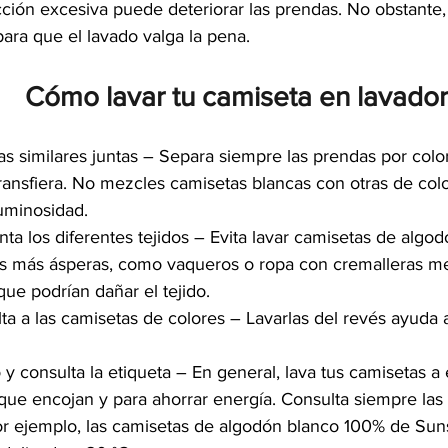
icción excesiva puede deteriorar las prendas. No obstante
para que el lavado valga la pena.
Cómo lavar tu camiseta en lavado
s similares juntas – Separa siempre las prendas por color
 transfiera. No mezcles camisetas blancas con otras de co
uminosidad.
ta los diferentes tejidos – Evita lavar camisetas de algod
s más ásperas, como vaqueros o ropa con cremalleras met
que podrían dañar el tejido.
lta a las camisetas de colores – Lavarlas del revés ayuda 
o y consulta la etiqueta – En general, lava tus camisetas a
 que encojan y para ahorrar energía. Consulta siempre las 
or ejemplo, las camisetas de algodón blanco 100% de Sun