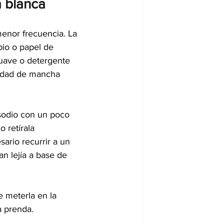
 blanca
menor frecuencia. La 
io o papel de 
suave o detergente 
tidad de mancha 
sodio con un poco 
 retírala 
ario recurrir a un 
n lejía a base de 
e meterla en la 
a prenda.