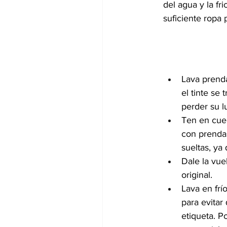
del agua y la fr
suficiente ropa 
Lava prenda
el tinte se
perder su l
Ten en cuen
con prenda
sueltas, ya 
Dale la vue
original.
Lava en frí
para evitar
etiqueta. P