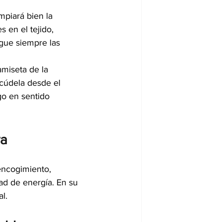
mpiará bien la 
 en el tejido, 
gue siempre las 
miseta de la 
cúdela desde el 
go en sentido 
ra
encogimiento, 
ad de energía. En su 
l.