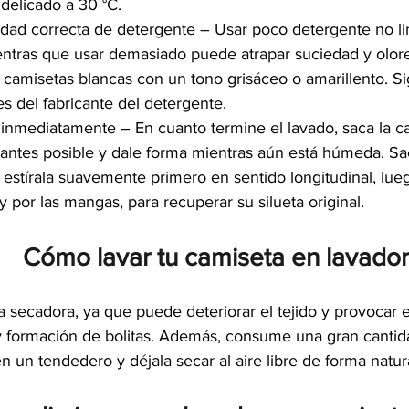
 delicado a 30 °C.
idad correcta de detergente – Usar poco detergente no li
ntras que usar demasiado puede atrapar suciedad y olores
 camisetas blancas con un tono grisáceo o amarillento. Si
es del fabricante del detergente.
inmediatamente – En cuanto termine el lavado, saca la ca
 antes posible y dale forma mientras aún está húmeda. Sa
y estírala suavemente primero en sentido longitudinal, lue
 y por las mangas, para recuperar su silueta original.
Cómo lavar tu camiseta en lavado
la secadora, ya que puede deteriorar el tejido y provocar 
y formación de bolitas. Además, consume una gran cantid
en un tendedero y déjala secar al aire libre de forma natura