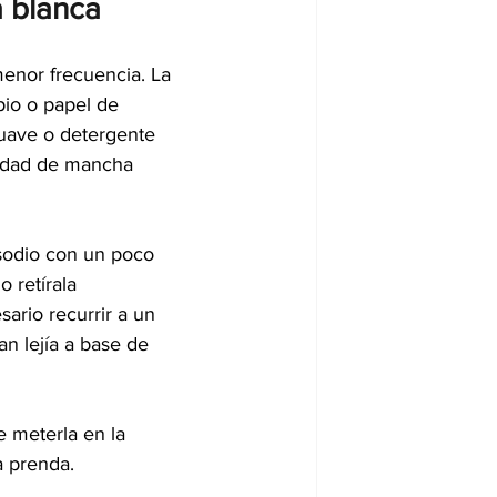
 blanca
menor frecuencia. La 
io o papel de 
suave o detergente 
tidad de mancha 
sodio con un poco 
 retírala 
ario recurrir a un 
n lejía a base de 
e meterla en la 
a prenda.