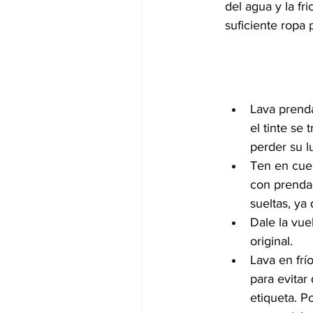
del agua y la fr
suficiente ropa 
Lava prenda
el tinte se
perder su l
Ten en cuen
con prenda
sueltas, ya 
Dale la vue
original.
Lava en frí
para evitar
etiqueta. P