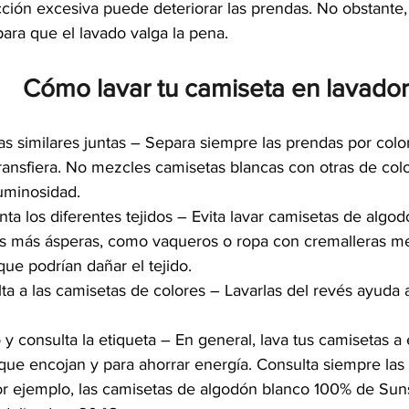
icción excesiva puede deteriorar las prendas. No obstante
para que el lavado valga la pena.
Cómo lavar tu camiseta en lavado
s similares juntas – Separa siempre las prendas por color
 transfiera. No mezcles camisetas blancas con otras de co
uminosidad.
ta los diferentes tejidos – Evita lavar camisetas de algod
s más ásperas, como vaqueros o ropa con cremalleras met
que podrían dañar el tejido.
lta a las camisetas de colores – Lavarlas del revés ayuda 
o y consulta la etiqueta – En general, lava tus camisetas a
 que encojan y para ahorrar energía. Consulta siempre las 
or ejemplo, las camisetas de algodón blanco 100% de Sun