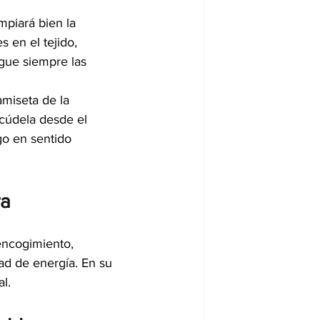
mpiará bien la 
 en el tejido, 
gue siempre las 
miseta de la 
cúdela desde el 
go en sentido 
ra
encogimiento, 
ad de energía. En su 
l.