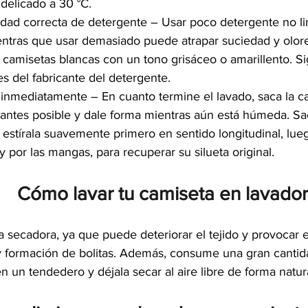
 delicado a 30 °C.
idad correcta de detergente – Usar poco detergente no li
ntras que usar demasiado puede atrapar suciedad y olores
 camisetas blancas con un tono grisáceo o amarillento. Si
es del fabricante del detergente.
inmediatamente – En cuanto termine el lavado, saca la ca
 antes posible y dale forma mientras aún está húmeda. Sa
y estírala suavemente primero en sentido longitudinal, lue
 y por las mangas, para recuperar su silueta original.
Cómo lavar tu camiseta en lavado
la secadora, ya que puede deteriorar el tejido y provocar 
y formación de bolitas. Además, consume una gran cantid
en un tendedero y déjala secar al aire libre de forma natura