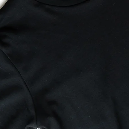
Innovac
puertorriqueña,
No hace