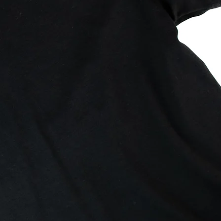
ión y herencia
 reimaginadas.
 falta más ropa, si no que mejor ropa.