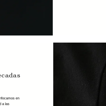
ecadas
enfocamos en
d a las