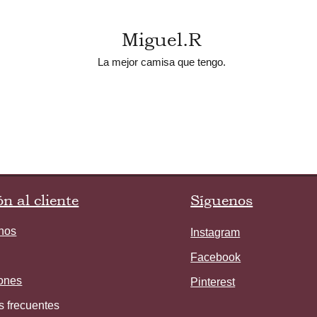
Miguel.R
La mejor camisa que tengo.
n al cliente
Síguenos
nos
Instagram
Facebook
ones
Pinterest
s frecuentes